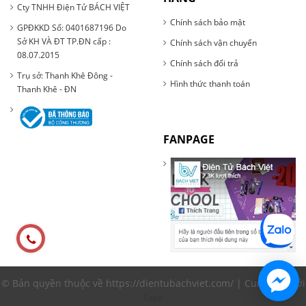
Cty TNHH Điện Tử BÁCH VIỆT
Chính sách bảo mật
GPĐKKD Số: 0401687196 Do
Sở KH VÀ ĐT TP.ĐN cấp :
Chính sách vận chuyển
08.07.2015
Chính sách đổi trả
Trụ sở: Thanh Khê Đông -
Hình thức thanh toán
Thanh Khê - ĐN
FANPAGE
© Bản quyền thuộc về https://dientubachviet.com/ | Cung cấp bởi
Sapo