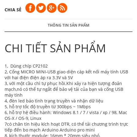
CHIA SẺ
THÔNG TIN SẢN PHẨM
CHI TIẾT SẢN PHẨM
1, Dùng chíp CP2102
2, Cổng MICRO MINI-USB giao diện cáp kết nối máy tính USB
với hai điện điện áp ra 3.3V và 5V
3, với một cầu chì tự phục hồi.Khi xảy ra hiện tượng đoản
mạch,nó có thể tự ngắt để bảo vệ tải của bạn và cổng USB
máy tính
4, đèn led báo tình trạng truyền và nhận dữ liệu
5, hỗ trợ tốc độ truyền từ 300bps ~ 1Mbps
6, hỗ trợ hệ điều hành: Windows 8.1 / 7 / vista / xp / 98, Mac
OS-X / OS-9, Linux
7có chân tín hiệu kích hoạt DTR, có thể tải chương trình trực
tiếp đến bo mạch Arduino Arduino pro mini
8, kích thước module: 16mm * 20mm siêu nhỏ.