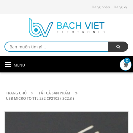
Đăng nhập
Đăng ký
0
MENU
TRANG CHỦ
TẤT CẢ SẢN PHẨM
USB MICRO TO TTL 232 CP2102 ( 3C2.3 )