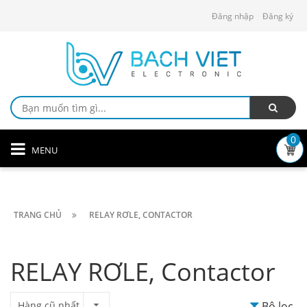
Đăng nhập
Đăng ký
0
MENU
TRANG CHỦ
RELAY RƠLE, CONTACTOR
RELAY RƠLE, Contactor
Hàng cũ nhất
Bộ lọc