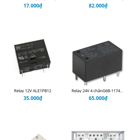
17.000₫
82.000₫
Relay 12V ALE1PB12
Relay 24V 4 chânG6B-1174P-FD-US-P6B DC24V
35.000₫
65.000₫