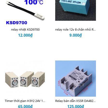
relay nhiệt KSD9700
relay role 12v 8 chân nhỏ RY12W-K
12.000₫
9.000₫
Timer thời gian H3Y2 24V 10S (18D11.3)
Relay bán dẫn XSSR DA4825 25A
65.000₫
125.000₫