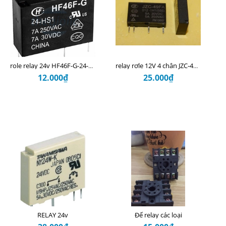
role relay 24v HF46F-G-24-HS1 24VDC 7A
relay rơle 12V 4 chân JZC-49FA-012-1H1
12.000₫
25.000₫
RELAY 24v
Đế relay các loại