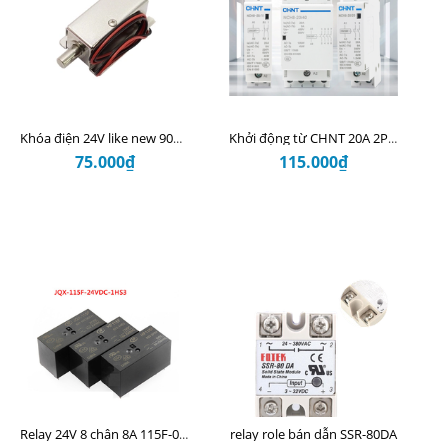
Khóa điện 24V like new 90% ( 4D11.2 )
Khởi động từ CHNT 20A 2P NCH8-20/20_GPCT-25 25A ( 8D5.2 )
75.000₫
115.000₫
relay role bán dẫn SSR-80DA
Relay 24V 8 chân 8A 115F-024-2ZS4