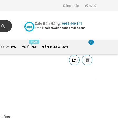
Đăng nhập
Đăng ký
Zalo Bán Hàng :
0981 949 841
Email:
sales@dientubachviet.com
0
FF -TUYA
CHẾ LOA
SẢN PHẨM HOT
h hàng.