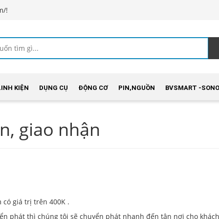
m/!
LINH KIỆN
DỤNG CỤ
ĐỘNG CƠ
PIN,NGUỒN
BVSMART -SONO
n, giao nhận
có giá trị trên 400K .
yển phát thì chúng tôi sẽ chuyển phát nhanh đến tận nơi cho khác