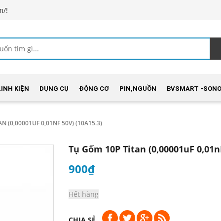
m/!
LINH KIỆN
DỤNG CỤ
ĐỘNG CƠ
PIN,NGUỒN
BVSMART -SONO
N (0,00001UF 0,01NF 50V) (10A15.3)
Tụ Gốm 10P Titan (0,00001uF 0,01nF
900₫
Hết hàng
CHIA SẺ