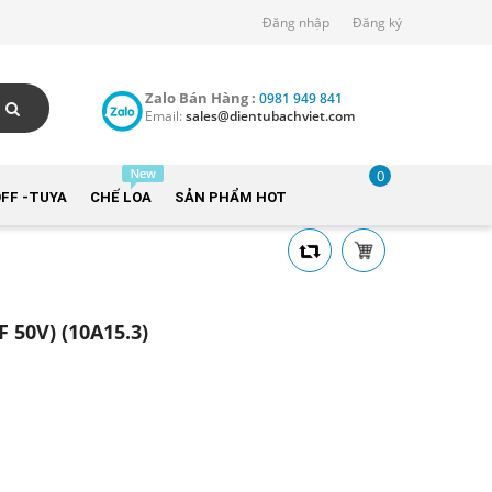
Đăng nhập
Đăng ký
Zalo Bán Hàng :
0981 949 841
Email:
sales@dientubachviet.com
0
FF -TUYA
CHẾ LOA
SẢN PHẨM HOT
 50V) (10A15.3)