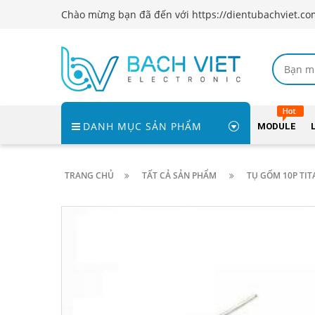
Chào mừng bạn đã đến với https://dientubachviet.co
DANH MỤC SẢN PHẨM
MODULE
TRANG CHỦ
TẤT CẢ SẢN PHẨM
TỤ GỐM 10P TITA