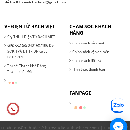
Hỗ trợ KT:
dientubachviet@gmail.com
VỀ ĐIỆN TỬ BÁCH VIỆT
CHĂM SÓC KHÁCH
HÀNG
Cty TNHH Điện Tử BÁCH VIỆT
Chính sách bảo mật
GPĐKKD Số: 0401687196 Do
Sở KH VÀ ĐT TP.ĐN cấp :
Chính sách vận chuyển
08.07.2015
Chính sách đổi trả
Trụ sở: Thanh Khê Đông -
Hình thức thanh toán
Thanh Khê - ĐN
FANPAGE
© Bản quyền thuộc về https://dientubachviet.com/ | Cung cấp bởi