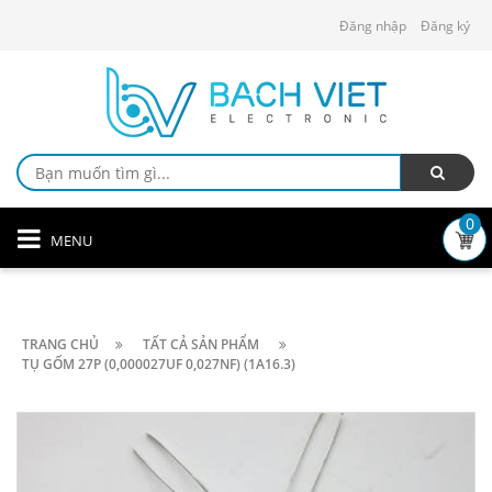
Đăng nhập
Đăng ký
0
MENU
TRANG CHỦ
TẤT CẢ SẢN PHẨM
TỤ GỐM 27P (0,000027UF 0,027NF) (1A16.3)