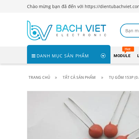
Chào mừng bạn đã đến với https://dientubachviet.co
DANH MỤC SẢN PHẨM
MODULE
TRANG CHỦ
TẤT CẢ SẢN PHẨM
TỤ GỐM 153P (0.