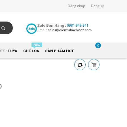
Đăng nhập
Đăng ký
Zalo Bán Hàng :
0981 949 841
Email:
sales@dientubachviet.com
0
FF -TUYA
CHẾ LOA
SẢN PHẨM HOT
)