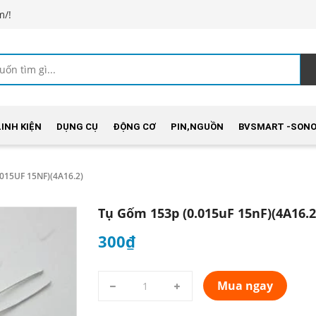
m/!
LINH KIỆN
DỤNG CỤ
ĐỘNG CƠ
PIN,NGUỒN
BVSMART -SONO
015UF 15NF)(4A16.2)
Tụ Gốm 153p (0.015uF 15nF)(4A16.2
300₫
Mua ngay