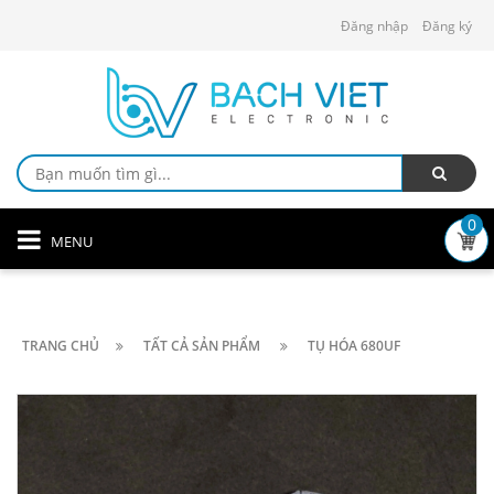
Đăng nhập
Đăng ký
0
MENU
TRANG CHỦ
TẤT CẢ SẢN PHẨM
TỤ HÓA 680UF