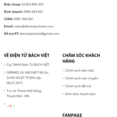
Điện thoại:
02363 899 354
Kinh doanh:
0984 404 841
CSKH:
0981 949 841
Email:
sales@dientubachviet.com
Hỗ trợ KT:
dientubachviet@gmail.com
VỀ ĐIỆN TỬ BÁCH VIỆT
CHĂM SÓC KHÁCH
HÀNG
Cty TNHH Điện Tử BÁCH VIỆT
Chính sách bảo mật
GPĐKKD Số: 0401687196 Do
Sở KH VÀ ĐT TP.ĐN cấp :
Chính sách vận chuyển
08.07.2015
Chính sách đổi trả
Trụ sở: Thanh Khê Đông -
Hình thức thanh toán
Thanh Khê - ĐN
FANPAGE