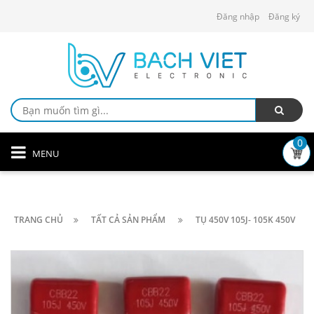
Đăng nhập
Đăng ký
0
MENU
TRANG CHỦ
TẤT CẢ SẢN PHẨM
TỤ 450V 105J- 105K 450V