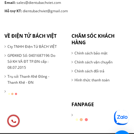
Email:
sales@dientubachviet.com
Hỗ trợ KT:
dientubachviet@gmail.com
VỀ ĐIỆN TỬ BÁCH VIỆT
CHĂM SÓC KHÁCH
HÀNG
Cty TNHH Điện Tử BÁCH VIỆT
Chính sách bảo mật
GPĐKKD Số: 0401687196 Do
Sở KH VÀ ĐT TP.ĐN cấp :
Chính sách vận chuyển
08.07.2015
Chính sách đổi trả
Trụ sở: Thanh Khê Đông -
Hình thức thanh toán
Thanh Khê - ĐN
FANPAGE