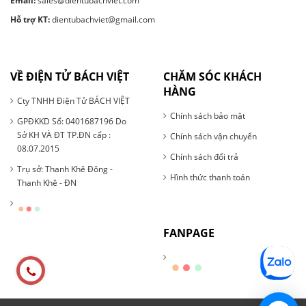
Email:
sales@dientubachviet.com
Hỗ trợ KT:
dientubachviet@gmail.com
VỀ ĐIỆN TỬ BÁCH VIỆT
CHĂM SÓC KHÁCH
HÀNG
Cty TNHH Điện Tử BÁCH VIỆT
Chính sách bảo mật
GPĐKKD Số: 0401687196 Do
Sở KH VÀ ĐT TP.ĐN cấp :
Chính sách vận chuyển
08.07.2015
Chính sách đổi trả
Trụ sở: Thanh Khê Đông -
Hình thức thanh toán
Thanh Khê - ĐN
FANPAGE