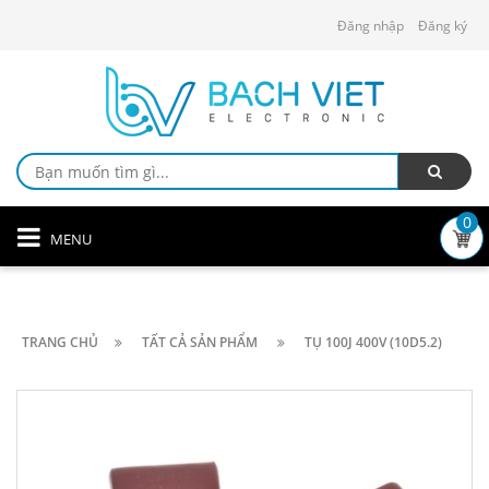
Đăng nhập
Đăng ký
0
MENU
TRANG CHỦ
TẤT CẢ SẢN PHẨM
TỤ 100J 400V (10D5.2)