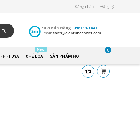
Đăng nhập
Đăng ký
Zalo Bán Hàng :
0981 949 841
Email:
sales@dientubachviet.com
0
FF -TUYA
CHẾ LOA
SẢN PHẨM HOT