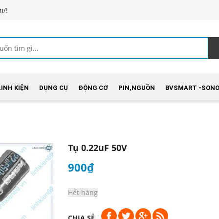
m/!
LINH KIỆN
DỤNG CỤ
ĐỘNG CƠ
PIN,NGUỒN
BVSMART -SONO
Tụ 0.22uF 50V
900₫
Hết hàng
CHIA SẺ