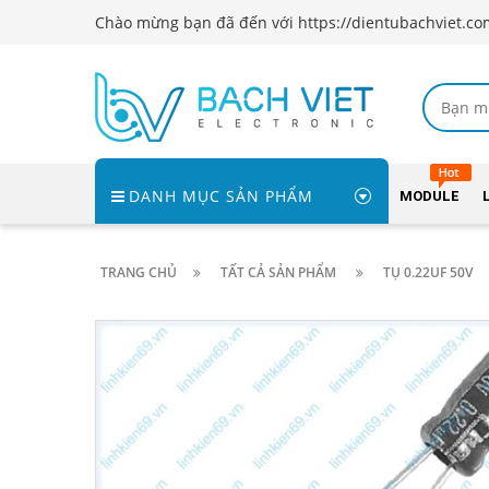
Chào mừng bạn đã đến với https://dientubachviet.co
DANH MỤC SẢN PHẨM
MODULE
TRANG CHỦ
TẤT CẢ SẢN PHẨM
TỤ 0.22UF 50V