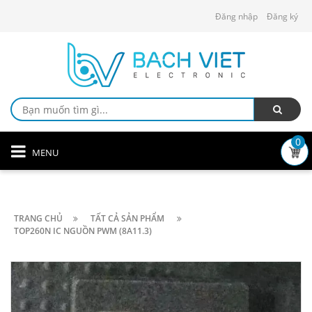
Đăng nhập
Đăng ký
0
MENU
TRANG CHỦ
TẤT CẢ SẢN PHẨM
TOP260N IC NGUỒN PWM (8A11.3)