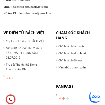
CSKH:
0981 949 841
Email:
sales@dientubachviet.com
Hỗ trợ KT:
dientubachviet@gmail.com
VỀ ĐIỆN TỬ BÁCH VIỆT
CHĂM SÓC KHÁCH
HÀNG
Cty TNHH Điện Tử BÁCH VIỆT
Chính sách bảo mật
GPĐKKD Số: 0401687196 Do
Sở KH VÀ ĐT TP.ĐN cấp :
Chính sách vận chuyển
08.07.2015
Chính sách đổi trả
Trụ sở: Thanh Khê Đông -
Hình thức thanh toán
Thanh Khê - ĐN
FANPAGE