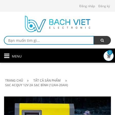
Đăng nhập
Đăng ký
0
MENU
TRANG CHỦ
TẤT CẢ SẢN PHẨM
SẠC ACQUY 12V 2A SẠC BÌNH (12AH-20AH)