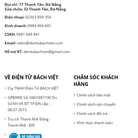
Địa chỉ:
77 Thanh Tân, Đà Nẵng
Sửa chữa: 32 Thanh Tân, Đà Nẵng
Điện thoại:
02363 899 354
Kinh doanh:
0984 404 841
CSKH:
0981 949 841
Email:
sales@dientubachviet.com
Hỗ trợ KT:
dientubachviet@gmail.com
VỀ ĐIỆN TỬ BÁCH VIỆT
CHĂM SÓC KHÁCH
HÀNG
Cty TNHH Điện Tử BÁCH VIỆT
Chính sách bảo mật
GPĐKKD Số: 0401687196 Do
Sở KH VÀ ĐT TP.ĐN cấp :
Chính sách vận chuyển
08.07.2015
Chính sách đổi trả
Trụ sở: Thanh Khê Đông -
Hình thức thanh toán
Thanh Khê - ĐN