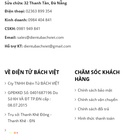
Sửa chữa: 32 Thanh Tân, Đà Nẵng
Điện thoại:
02363 899 354
Kinh doanh:
0984 404 841
CSKH:
0981 949 841
Email:
sales@dientubachviet.com
Hỗ trợ KT:
dientubachviet@gmail.com
VỀ ĐIỆN TỬ BÁCH VIỆT
CHĂM SÓC KHÁCH
HÀNG
Cty TNHH Điện Tử BÁCH VIỆT
Chính sách bảo mật
GPĐKKD Số: 0401687196 Do
Sở KH VÀ ĐT TP.ĐN cấp :
Chính sách vận chuyển
08.07.2015
Chính sách đổi trả
Trụ sở: Thanh Khê Đông -
Hình thức thanh toán
Thanh Khê - ĐN