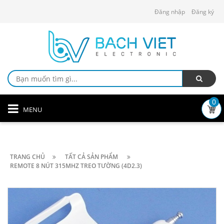
Đăng nhập
Đăng ký
0
MENU
TRANG CHỦ
TẤT CẢ SẢN PHẨM
REMOTE 8 NÚT 315MHZ TREO TƯỜNG (4D2.3)