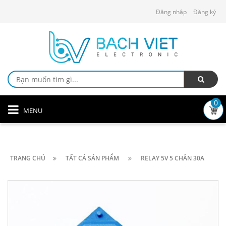
Đăng nhập
Đăng ký
0
MENU
TRANG CHỦ
TẤT CẢ SẢN PHẨM
RELAY 5V 5 CHÂN 30A