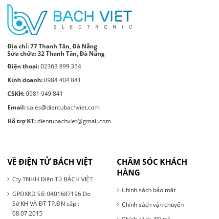
Địa chỉ:
77 Thanh Tân, Đà Nẵng
Sửa chữa: 32 Thanh Tân, Đà Nẵng
Điện thoại:
02363 899 354
Kinh doanh:
0984 404 841
CSKH:
0981 949 841
Email:
sales@dientubachviet.com
Hỗ trợ KT:
dientubachviet@gmail.com
VỀ ĐIỆN TỬ BÁCH VIỆT
CHĂM SÓC KHÁCH
HÀNG
Cty TNHH Điện Tử BÁCH VIỆT
Chính sách bảo mật
GPĐKKD Số: 0401687196 Do
Sở KH VÀ ĐT TP.ĐN cấp :
Chính sách vận chuyển
08.07.2015