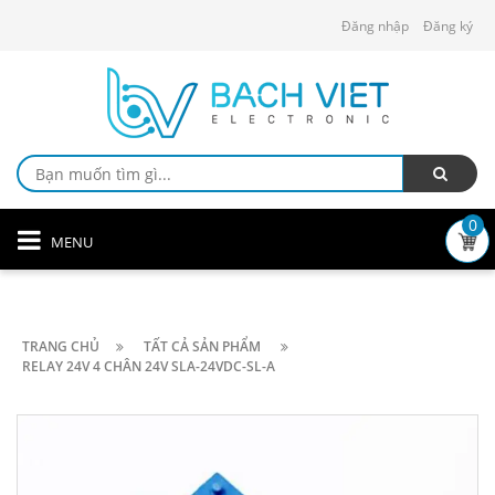
Đăng nhập
Đăng ký
0
MENU
TRANG CHỦ
TẤT CẢ SẢN PHẨM
RELAY 24V 4 CHÂN 24V SLA-24VDC-SL-A