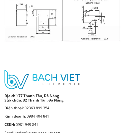
Địa chỉ:
77 Thanh Tân, Đà Nẵng
Sửa chữa: 32 Thanh Tân, Đà Nẵng
Điện thoại:
02363 899 354
Kinh doanh:
0984 404 841
CSKH:
0981 949 841
Email:
sales@dientubachviet.com