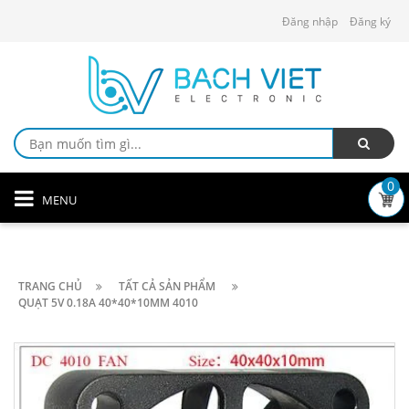
Đăng nhập
Đăng ký
0
MENU
TRANG CHỦ
TẤT CẢ SẢN PHẨM
QUẠT 5V 0.18A 40*40*10MM 4010