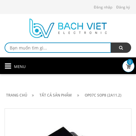
Đăng nhập
Đăng ký
0
MENU
TRANG CHỦ
TẤT CẢ SẢN PHẨM
OP07C SOP8 (2A11.2)