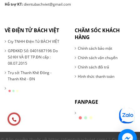
Hỗ trợ KT:
dientubachviet@gmail.com
VỀ ĐIỆN TỬ BÁCH VIỆT
CHĂM SÓC KHÁCH
HÀNG
Cty TNHH Điện Tử BÁCH VIỆT
Chính sách bảo mật
GPĐKKD Số: 0401687196 Do
Sở KH VÀ ĐT TP.ĐN cấp :
Chính sách vận chuyển
08.07.2015
Chính sách đổi trả
Trụ sở: Thanh Khê Đông -
Hình thức thanh toán
Thanh Khê - ĐN
FANPAGE
© Bản quyền thuộc về https://dientubachviet.com/ | Cung cấp bởi