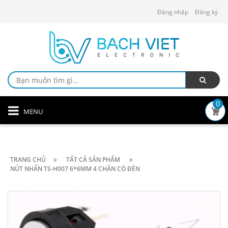
Đăng nhập
Đăng ký
0
MENU
TRANG CHỦ
TẤT CẢ SẢN PHẨM
NÚT NHẤN TS-H007 6*6MM 4 CHÂN CÓ ĐÈN