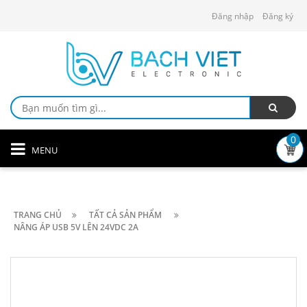
Đăng nhập
Đăng ký
0
MENU
TRANG CHỦ
TẤT CẢ SẢN PHẨM
NÂNG ÁP USB 5V LÊN 24VDC 2A