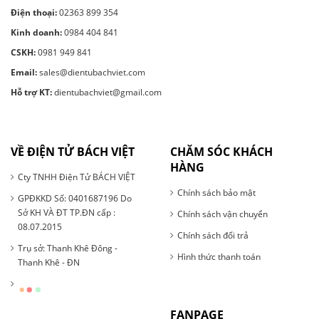
Điện thoại:
02363 899 354
Kinh doanh:
0984 404 841
CSKH:
0981 949 841
Email:
sales@dientubachviet.com
Hỗ trợ KT:
dientubachviet@gmail.com
VỀ ĐIỆN TỬ BÁCH VIỆT
CHĂM SÓC KHÁCH
HÀNG
Cty TNHH Điện Tử BÁCH VIỆT
Chính sách bảo mật
GPĐKKD Số: 0401687196 Do
Sở KH VÀ ĐT TP.ĐN cấp :
Chính sách vận chuyển
08.07.2015
Chính sách đổi trả
Trụ sở: Thanh Khê Đông -
Hình thức thanh toán
Thanh Khê - ĐN
FANPAGE