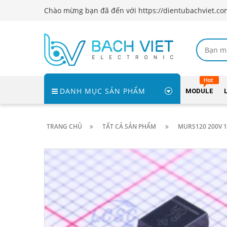
Chào mừng bạn đã đến với https://dientubachviet.co
DANH MỤC SẢN PHẨM
MODULE
TRANG CHỦ
TẤT CẢ SẢN PHẨM
MURS120 200V 1