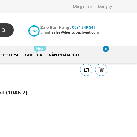
Đăng nhập
Đăng ký
Zalo Bán Hàng :
0981 949 841
Email:
sales@dientubachviet.com
0
FF -TUYA
CHẾ LOA
SẢN PHẨM HOT
T (10A6.2)