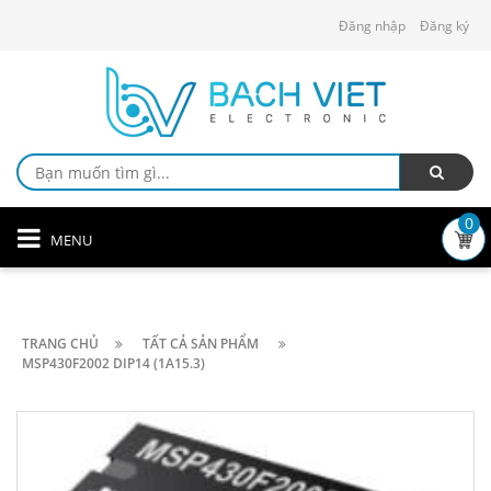
Đăng nhập
Đăng ký
0
MENU
TRANG CHỦ
TẤT CẢ SẢN PHẨM
MSP430F2002 DIP14 (1A15.3)