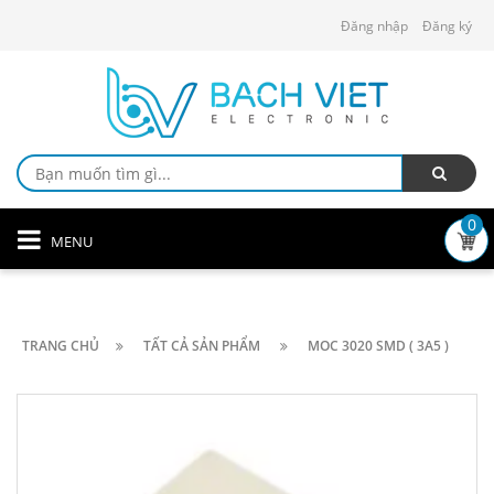
Đăng nhập
Đăng ký
0
MENU
TRANG CHỦ
TẤT CẢ SẢN PHẨM
MOC 3020 SMD ( 3A5 )