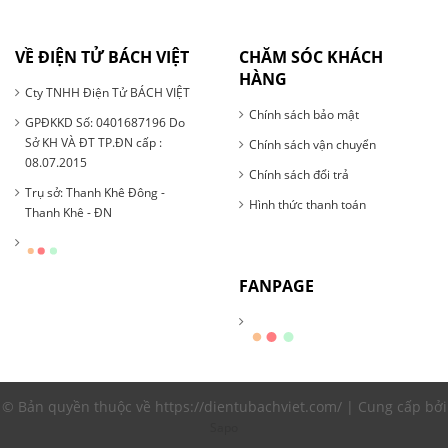
VỀ ĐIỆN TỬ BÁCH VIỆT
CHĂM SÓC KHÁCH
HÀNG
Cty TNHH Điện Tử BÁCH VIỆT
Chính sách bảo mật
GPĐKKD Số: 0401687196 Do
Sở KH VÀ ĐT TP.ĐN cấp :
Chính sách vận chuyển
08.07.2015
Chính sách đổi trả
Trụ sở: Thanh Khê Đông -
Hình thức thanh toán
Thanh Khê - ĐN
FANPAGE
© Bản quyền thuộc về https://dientubachviet.com/ | Cung cấp bởi
Sapo