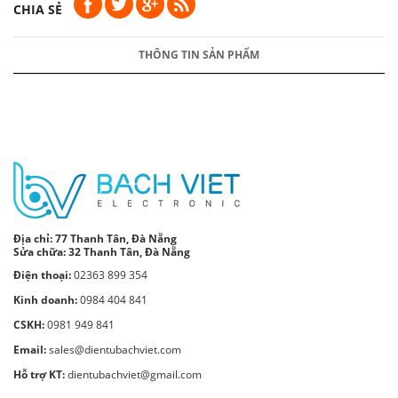
CHIA SẺ
THÔNG TIN SẢN PHẨM
Địa chỉ:
77 Thanh Tân, Đà Nẵng
Sửa chữa: 32 Thanh Tân, Đà Nẵng
Điện thoại:
02363 899 354
Kinh doanh:
0984 404 841
CSKH:
0981 949 841
Email:
sales@dientubachviet.com
Hỗ trợ KT:
dientubachviet@gmail.com