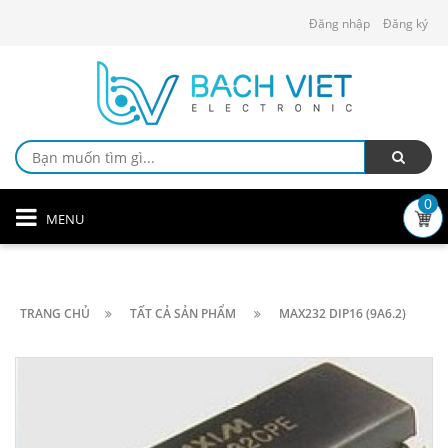
Đăng nhập
Đăng ký
0
MENU
TRANG CHỦ
TẤT CẢ SẢN PHẨM
MAX232 DIP16 (9A6.2)