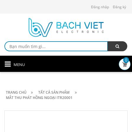
Đăng nhập
Đăng ký
0
MENU
TRANG CHỦ
TẤT CẢ SẢN PHẨM
MẮT THU PHÁT HỒNG NGOẠI ITR20001