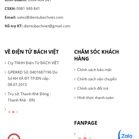
CSKH:
0981 949 841
Email:
sales@dientubachviet.com
Hỗ trợ KT:
dientubachviet@gmail.com
VỀ ĐIỆN TỬ BÁCH VIỆT
CHĂM SÓC KHÁCH
HÀNG
Cty TNHH Điện Tử BÁCH VIỆT
Chính sách bảo mật
GPĐKKD Số: 0401687196 Do
Sở KH VÀ ĐT TP.ĐN cấp :
Chính sách vận chuyển
08.07.2015
Chính sách đổi trả
Trụ sở: Thanh Khê Đông -
Hình thức thanh toán
Thanh Khê - ĐN
FANPAGE