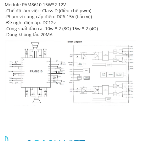
Module PAM8610 15W*2 12V
-Chế độ làm việc: Class D (điều chế pwm)
-Phạm vi cung cấp điện: DC6-15V (bảo vệ)
-Đề nghị điện áp: DC12v
-Công suất đầu ra: 10w * 2 (8Ω) 15w * 2 (4Ω)
-Dòng không tải: 20MA