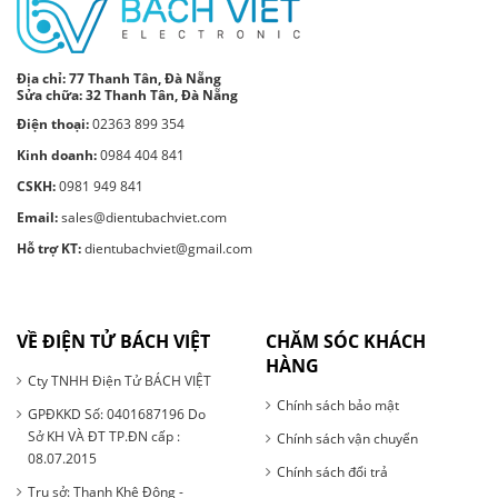
Địa chỉ:
77 Thanh Tân, Đà Nẵng
Sửa chữa: 32 Thanh Tân, Đà Nẵng
Điện thoại:
02363 899 354
Kinh doanh:
0984 404 841
CSKH:
0981 949 841
Email:
sales@dientubachviet.com
Hỗ trợ KT:
dientubachviet@gmail.com
VỀ ĐIỆN TỬ BÁCH VIỆT
CHĂM SÓC KHÁCH
HÀNG
Cty TNHH Điện Tử BÁCH VIỆT
Chính sách bảo mật
GPĐKKD Số: 0401687196 Do
Sở KH VÀ ĐT TP.ĐN cấp :
Chính sách vận chuyển
08.07.2015
Chính sách đổi trả
Trụ sở: Thanh Khê Đông -