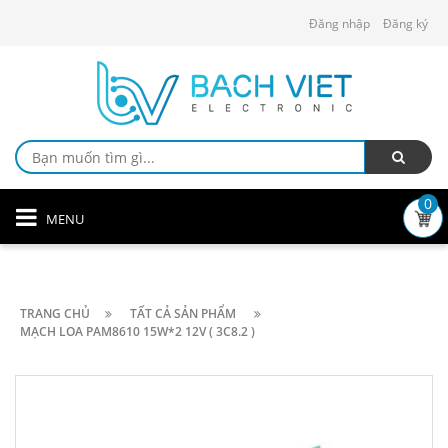
Đăng nhập
Đăng ký
0
MENU
TRANG CHỦ
TẤT CẢ SẢN PHẨM
MẠCH LOA PAM8610 15W*2 12V ( 3C8.2 )