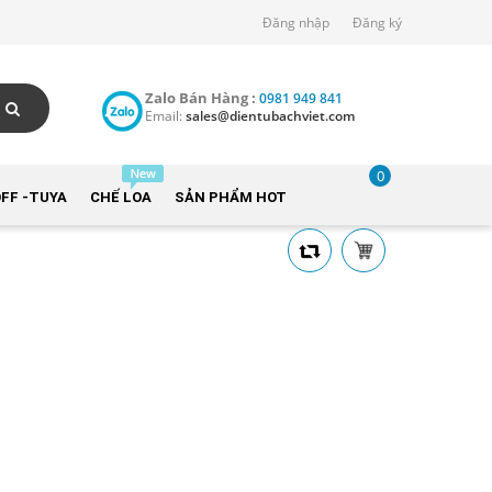
Đăng nhập
Đăng ký
Zalo Bán Hàng :
0981 949 841
Email:
sales@dientubachviet.com
0
FF -TUYA
CHẾ LOA
SẢN PHẨM HOT