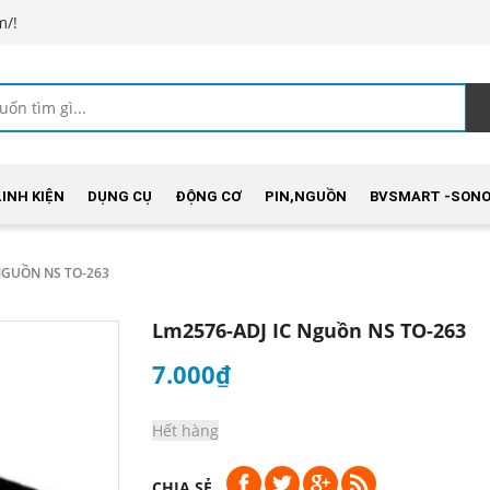
m/!
LINH KIỆN
DỤNG CỤ
ĐỘNG CƠ
PIN,NGUỒN
BVSMART -SONO
NGUỒN NS TO-263
Lm2576-ADJ IC Nguồn NS TO-263
7.000₫
Hết hàng
CHIA SẺ