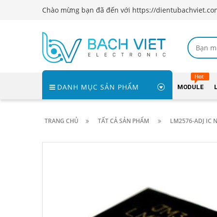
Chào mừng bạn đã đến với https://dientubachviet.co
DANH MỤC SẢN PHẨM
MODULE
TRANG CHỦ
TẤT CẢ SẢN PHẨM
LM2576-ADJ IC 