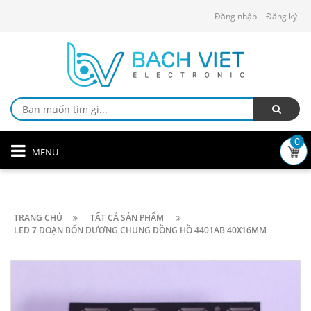
Đăng nhập
Đăng ký
0
MENU
TRANG CHỦ
TẤT CẢ SẢN PHẨM
LED 7 ĐOẠN BỐN DƯƠNG CHUNG ĐỒNG HỒ 4401AB 40X16MM