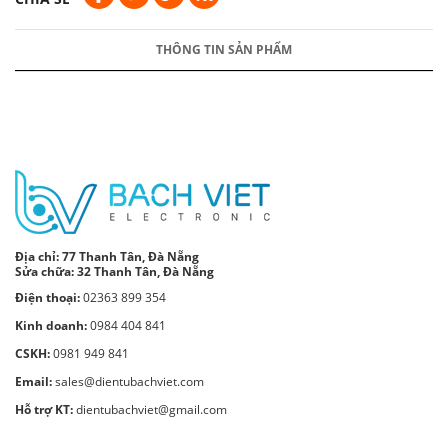
THÔNG TIN SẢN PHẨM
Địa chỉ:
77 Thanh Tân, Đà Nẵng
Sửa chữa: 32 Thanh Tân, Đà Nẵng
Điện thoại:
02363 899 354
Kinh doanh:
0984 404 841
CSKH:
0981 949 841
Email:
sales@dientubachviet.com
Hỗ trợ KT:
dientubachviet@gmail.com