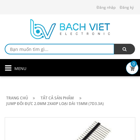
Đăng nhập
Đăng ký
0
MENU
TRANG CHỦ
TẤT CẢ SẢN PHẨM
JUMP ĐÔI ĐỰC 2.0MM 2X40P LOẠI DÀI 15MM (7D3.3A)