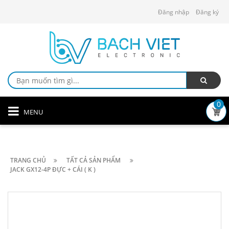
Đăng nhập
Đăng ký
0
MENU
TRANG CHỦ
TẤT CẢ SẢN PHẨM
JACK GX12-4P ĐỰC + CÁI ( K )