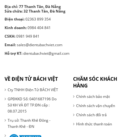
Địa chỉ:
77 Thanh Tân, Đà Nẵng
Sửa chữa: 32 Thanh Tân, Đà Nẵng
Điện thoại:
02363 899 354
Kinh doanh:
0984 404 841
CSKH:
0981 949 841
Email:
sales@dientubachviet.com
Hỗ trợ KT:
dientubachviet@gmail.com
VỀ ĐIỆN TỬ BÁCH VIỆT
CHĂM SÓC KHÁCH
HÀNG
Cty TNHH Điện Tử BÁCH VIỆT
Chính sách bảo mật
GPĐKKD Số: 0401687196 Do
Sở KH VÀ ĐT TP.ĐN cấp :
Chính sách vận chuyển
08.07.2015
Chính sách đổi trả
Trụ sở: Thanh Khê Đông -
Hình thức thanh toán
Thanh Khê - ĐN