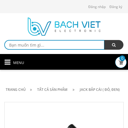
Đăng nhập
Đăng ký
0
MENU
TRANG CHỦ
TẤT CẢ SẢN PHẨM
JACK BẮP CÁI ( ĐỎ, ĐEN)