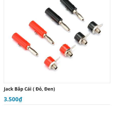
Jack Bắp Cái ( Đỏ, Đen)
3.500₫