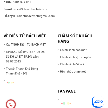
CSKH:
0981 949 841
Email:
sales@dientubachviet.com
Hỗ trợ KT:
dientubachviet@gmail.com
VỀ ĐIỆN TỬ BÁCH VIỆT
CHĂM SÓC KHÁCH
HÀNG
Cty TNHH Điện Tử BÁCH VIỆT
Chính sách bảo mật
GPĐKKD Số: 0401687196 Do
Sở KH VÀ ĐT TP.ĐN cấp :
Chính sách vận chuyển
08.07.2015
Chính sách đổi trả
Trụ sở: Thanh Khê Đông -
Hình thức thanh toán
Thanh Khê - ĐN
FANPAGE