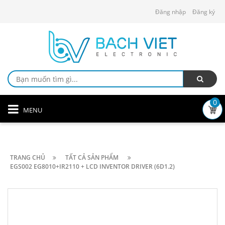
Đăng nhập
Đăng ký
0
MENU
TRANG CHỦ
TẤT CẢ SẢN PHẨM
EGS002 EG8010+IR2110 + LCD INVENTOR DRIVER (6D1.2)