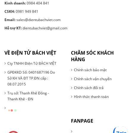
Kinh doanh:
0984 404 841
CSKH:
0981 949 841
Email:
sales@dientubachviet.com
Hỗ trợ KT:
dientubachviet@gmail.com
VỀ ĐIỆN TỬ BÁCH VIỆT
CHĂM SÓC KHÁCH
HÀNG
Cty TNHH Điện Tử BÁCH VIỆT
Chính sách bảo mật
GPĐKKD Số: 0401687196 Do
Sở KH VÀ ĐT TP.ĐN cấp :
Chính sách vận chuyển
08.07.2015
Chính sách đổi trả
Trụ sở: Thanh Khê Đông -
Hình thức thanh toán
Thanh Khê - ĐN
FANPAGE