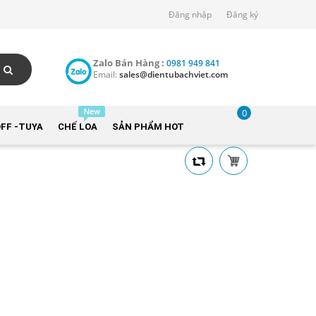
Đăng nhập
Đăng ký
Zalo Bán Hàng :
0981 949 841
Email:
sales@dientubachviet.com
0
FF -TUYA
CHẾ LOA
SẢN PHẨM HOT