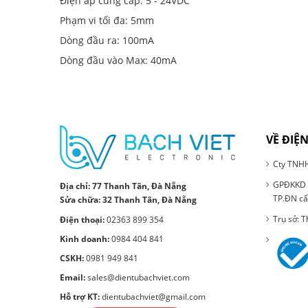
Điện áp cung cấp: 5 - 24VDC
Phạm vi tối đa: 5mm
Dòng đầu ra: 100mA
Dòng đầu vào Max: 40mA
VỀ ĐIỆN
Cty TNHH
GPĐKKD S
Địa chỉ:
77 Thanh Tân, Đà Nẵng
TP.ĐN cấ
Sửa chữa: 32 Thanh Tân, Đà Nẵng
Trụ sở: 
Điện thoại:
02363 899 354
Kinh doanh:
0984 404 841
CSKH:
0981 949 841
Email:
sales@dientubachviet.com
Hỗ trợ KT:
dientubachviet@gmail.com