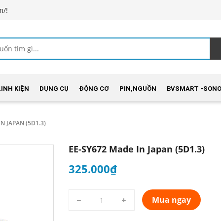
m/!
LINH KIỆN
DỤNG CỤ
ĐỘNG CƠ
PIN,NGUỒN
BVSMART -SONO
N JAPAN (5D1.3)
EE-SY672 Made In Japan (5D1.3)
325.000₫
Mua ngay