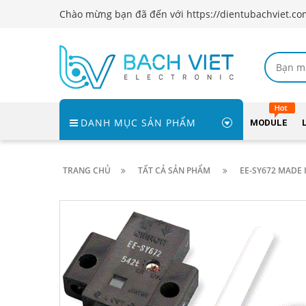
Chào mừng bạn đã đến với https://dientubachviet.co
DANH MỤC SẢN PHẨM
MODULE
TRANG CHỦ
TẤT CẢ SẢN PHẨM
EE-SY672 MADE I