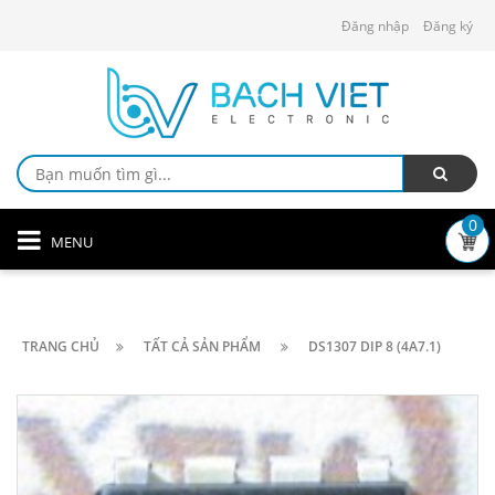
Đăng nhập
Đăng ký
0
MENU
TRANG CHỦ
TẤT CẢ SẢN PHẨM
DS1307 DIP 8 (4A7.1)