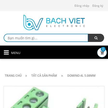
Đăng nhập
Đăng ký
0
MENU
TRANG CHỦ
TẤT CẢ SẢN PHẨM
DOMINO 4L 5.08MM