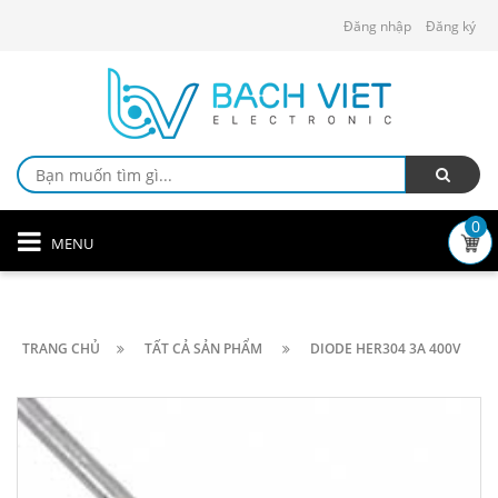
Đăng nhập
Đăng ký
0
MENU
TRANG CHỦ
TẤT CẢ SẢN PHẨM
DIODE HER304 3A 400V