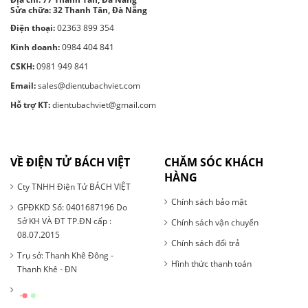
Sửa chữa: 32 Thanh Tân, Đà Nẵng
Điện thoại:
02363 899 354
Kinh doanh:
0984 404 841
CSKH:
0981 949 841
Email:
sales@dientubachviet.com
Hỗ trợ KT:
dientubachviet@gmail.com
VỀ ĐIỆN TỬ BÁCH VIỆT
CHĂM SÓC KHÁCH
HÀNG
Cty TNHH Điện Tử BÁCH VIỆT
Chính sách bảo mật
GPĐKKD Số: 0401687196 Do
Sở KH VÀ ĐT TP.ĐN cấp :
Chính sách vận chuyển
08.07.2015
Chính sách đổi trả
Trụ sở: Thanh Khê Đông -
Hình thức thanh toán
Thanh Khê - ĐN