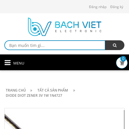
Đăng nhập
Đăng ký
0
MENU
TRANG CHỦ
TẤT CẢ SẢN PHẨM
DIODE DIOT ZENER 3V 1W 1N4727