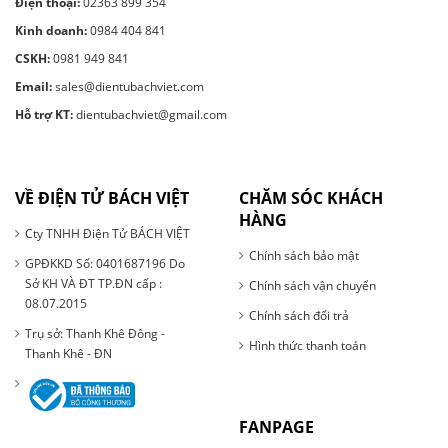
Điện thoại:
02363 899 354
Kinh doanh:
0984 404 841
CSKH:
0981 949 841
Email:
sales@dientubachviet.com
Hỗ trợ KT:
dientubachviet@gmail.com
VỀ ĐIỆN TỬ BÁCH VIỆT
CHĂM SÓC KHÁCH
HÀNG
Cty TNHH Điện Tử BÁCH VIỆT
Chính sách bảo mật
GPĐKKD Số: 0401687196 Do
Sở KH VÀ ĐT TP.ĐN cấp :
Chính sách vận chuyển
08.07.2015
Chính sách đổi trả
Trụ sở: Thanh Khê Đông -
Hình thức thanh toán
Thanh Khê - ĐN
FANPAGE