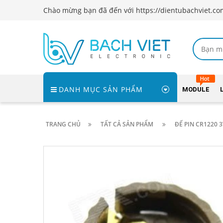
Chào mừng bạn đã đến với https://dientubachviet.co
DANH MỤC SẢN PHẨM
MODULE
TRANG CHỦ
TẤT CẢ SẢN PHẨM
ĐẾ PIN CR1220 3