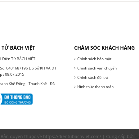
 TỬ BÁCH VIỆT
CHĂM SÓC KHÁCH HÀNG
 Điện Tử BÁCH VIỆT
Chính sách bảo mật
ố: 0401687196 Do Sở KH VÀ ĐT
Chính sách vận chuyển
p : 08.07.2015
Chính sách đổi trả
Thanh Khê Đông - Thanh Khê - ĐN
Hình thức thanh toán
Bản quyền thuộc về https://dientubachviet.com/ | Cung cấp bởi
S