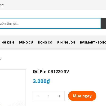
m/!
LINH KIỆN
DỤNG CỤ
ĐỘNG CƠ
PIN,NGUỒN
BVSMART -SONO
V
Đế Pin CR1220 3V
3.000₫
Mua ngay