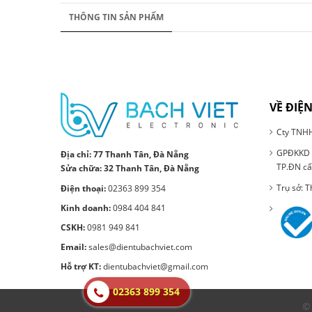
THÔNG TIN SẢN PHẨM
VỀ ĐIỆN
Cty TNHH
GPĐKKD S
Địa chỉ:
77 Thanh Tân, Đà Nẵng
TP.ĐN cấ
Sửa chữa: 32 Thanh Tân, Đà Nẵng
Trụ sở: 
Điện thoại:
02363 899 354
Kinh doanh:
0984 404 841
CSKH:
0981 949 841
Email:
sales@dientubachviet.com
Hỗ trợ KT:
dientubachviet@gmail.com
02363 899 354
© 