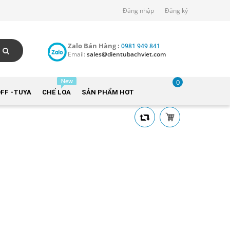
Đăng nhập
Đăng ký
Zalo Bán Hàng :
0981 949 841
Email:
sales@dientubachviet.com
0
FF -TUYA
CHẾ LOA
SẢN PHẨM HOT