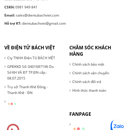
CSKH:
0981 949 841
Email:
sales@dientubachviet.com
Hỗ trợ KT:
dientubachviet@gmail.com
VỀ ĐIỆN TỬ BÁCH VIỆT
CHĂM SÓC KHÁCH
HÀNG
Cty TNHH Điện Tử BÁCH VIỆT
Chính sách bảo mật
GPĐKKD Số: 0401687196 Do
Sở KH VÀ ĐT TP.ĐN cấp :
Chính sách vận chuyển
08.07.2015
Chính sách đổi trả
Trụ sở: Thanh Khê Đông -
Hình thức thanh toán
Thanh Khê - ĐN
FANPAGE