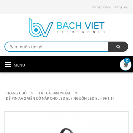
Đăng nhập
Đăng ký
0
MENU
TRANG CHỦ
TẤT CẢ SẢN PHẨM
ĐẾ PIN AA 2 VIÊN CÓ NẮP CHO LED EL ( NGUỒN LED EL) (9H1.1)