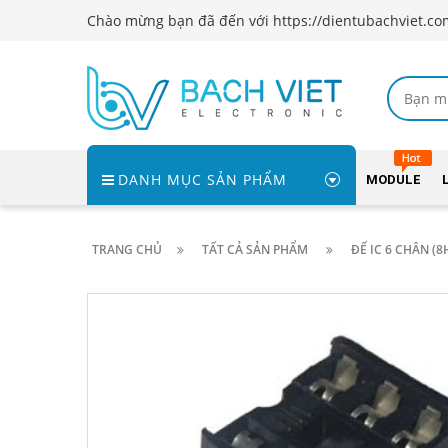
Chào mừng bạn đã đến với https://dientubachviet.co
DANH MỤC SẢN PHẨM
MODULE
TRANG CHỦ
TẤT CẢ SẢN PHẨM
ĐẾ IC 6 CHÂN (8