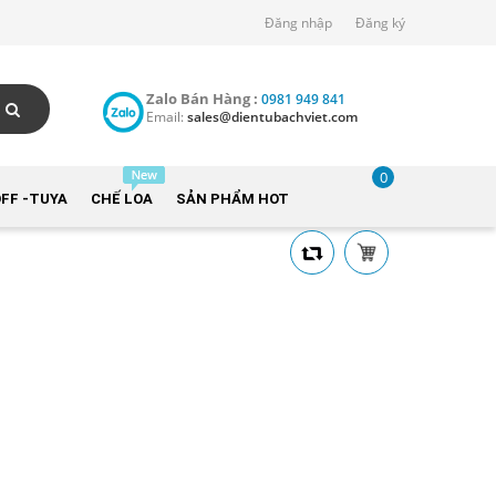
Đăng nhập
Đăng ký
Zalo Bán Hàng :
0981 949 841
Email:
sales@dientubachviet.com
0
FF -TUYA
CHẾ LOA
SẢN PHẨM HOT