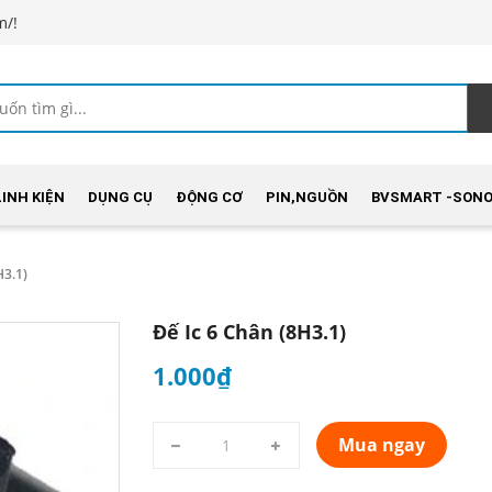
m/!
LINH KIỆN
DỤNG CỤ
ĐỘNG CƠ
PIN,NGUỒN
BVSMART -SONO
H3.1)
Đế Ic 6 Chân (8H3.1)
1.000₫
Mua ngay