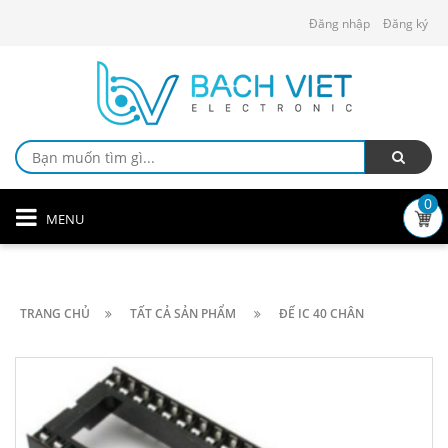
Đăng nhập
Đăng ký
0
MENU
TRANG CHỦ
TẤT CẢ SẢN PHẨM
ĐẾ IC 40 CHÂN