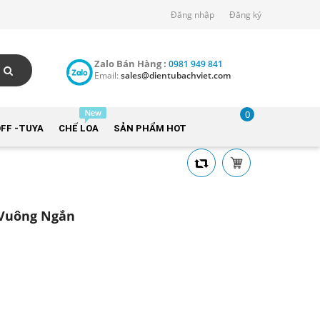
Đăng nhập
Đăng ký
Zalo Bán Hàng :
0981 949 841
Email:
sales@dientubachviet.com
0
FF -TUYA
CHẾ LOA
SẢN PHẨM HOT
 Vuông Ngắn