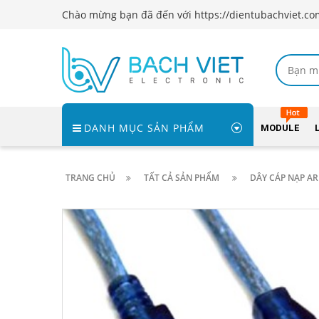
Chào mừng bạn đã đến với https://dientubachviet.co
DANH MỤC SẢN PHẨM
MODULE
TRANG CHỦ
TẤT CẢ SẢN PHẨM
DÂY CÁP NẠP A