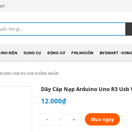
m/!
LINH KIỆN
DỤNG CỤ
ĐỘNG CƠ
PIN,NGUỒN
BVSMART -SONO
RDUINO UNO R3 USB VUÔNG NGẮN
Dây Cáp Nạp Arduino Uno R3 Usb
12.000₫
Mua ngay