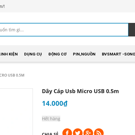
m/!
LINH KIỆN
DỤNG CỤ
ĐỘNG CƠ
PIN,NGUỒN
BVSMART -SONO
CRO USB 0.5M
Dây Cáp Usb Micro USB 0.5m
14.000₫
Hết hàng
CHIA SẺ