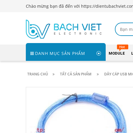
Chào mừng bạn đã đến với https://dientubachviet.co
DANH MỤC SẢN PHẨM
MODULE
TRANG CHỦ
TẤT CẢ SẢN PHẨM
DÂY CÁP USB MI