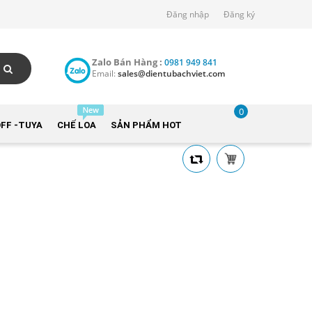
Đăng nhập
Đăng ký
Zalo Bán Hàng :
0981 949 841
Email:
sales@dientubachviet.com
0
FF -TUYA
CHẾ LOA
SẢN PHẨM HOT