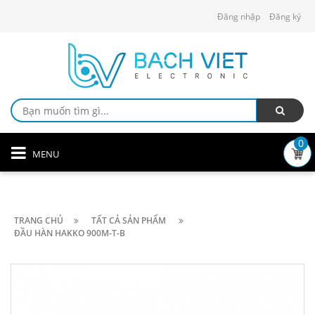
Đăng nhập
Đăng ký
0
MENU
TRANG CHỦ
TẤT CẢ SẢN PHẨM
ĐẦU HÀN HAKKO 900M-T-B