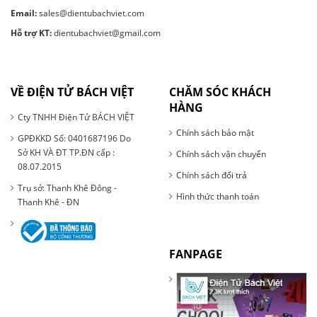
Email:
sales@dientubachviet.com
Hỗ trợ KT:
dientubachviet@gmail.com
VỀ ĐIỆN TỬ BÁCH VIỆT
CHĂM SÓC KHÁCH
HÀNG
Cty TNHH Điện Tử BÁCH VIỆT
Chính sách bảo mật
GPĐKKD Số: 0401687196 Do
Sở KH VÀ ĐT TP.ĐN cấp :
Chính sách vận chuyển
08.07.2015
Chính sách đổi trả
Trụ sở: Thanh Khê Đông -
Hình thức thanh toán
Thanh Khê - ĐN
FANPAGE