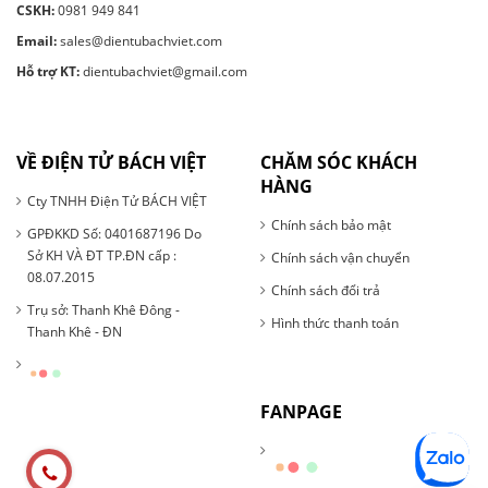
CSKH:
0981 949 841
Email:
sales@dientubachviet.com
Hỗ trợ KT:
dientubachviet@gmail.com
VỀ ĐIỆN TỬ BÁCH VIỆT
CHĂM SÓC KHÁCH
HÀNG
Cty TNHH Điện Tử BÁCH VIỆT
Chính sách bảo mật
GPĐKKD Số: 0401687196 Do
Sở KH VÀ ĐT TP.ĐN cấp :
Chính sách vận chuyển
08.07.2015
Chính sách đổi trả
Trụ sở: Thanh Khê Đông -
Hình thức thanh toán
Thanh Khê - ĐN
FANPAGE