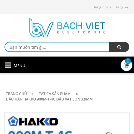
Đăng nhập
Đăng ký
0
MENU
TRANG CHỦ
TẤT CẢ SẢN PHẨM
ĐẦU HÀN HAKKO 900M-T-4C ĐẦU VÁT LỚN 3.9MM