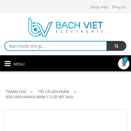
Đăng nhập
Đăng ký
0
MENU
TRANG CHỦ
TẤT CẢ SẢN PHẨM
ĐẦU HÀN HAKKO 900M-T-3.2D VÁT DAO