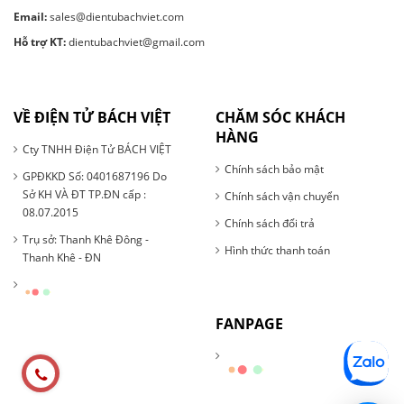
Email:
sales@dientubachviet.com
Hỗ trợ KT:
dientubachviet@gmail.com
VỀ ĐIỆN TỬ BÁCH VIỆT
CHĂM SÓC KHÁCH
HÀNG
Cty TNHH Điện Tử BÁCH VIỆT
Chính sách bảo mật
GPĐKKD Số: 0401687196 Do
Sở KH VÀ ĐT TP.ĐN cấp :
Chính sách vận chuyển
08.07.2015
Chính sách đổi trả
Trụ sở: Thanh Khê Đông -
Hình thức thanh toán
Thanh Khê - ĐN
FANPAGE