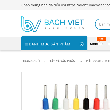
Chào mừng bạn đã đến với https://dientubachviet.co
DANH MỤC SẢN PHẨM
MODULE
TRANG CHỦ
TẤT CẢ SẢN PHẨM
ĐẦU COSE KIM E