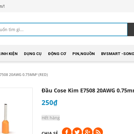
m/!
LINH KIỆN
DỤNG CỤ
ĐỘNG CƠ
PIN,NGUỒN
BVSMART -SONO
7508 20AWG 0.75MM² (RED)
Đầu Cose Kim E7508 20AWG 0.75m
250₫
Hết hàng
CHIA SẺ