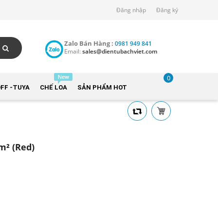
Đăng nhập
Đăng ký
Zalo Bán Hàng :
0981 949 841
Email:
sales@dientubachviet.com
0
FF -TUYA
CHẾ LOA
SẢN PHẨM HOT
m² (Red)