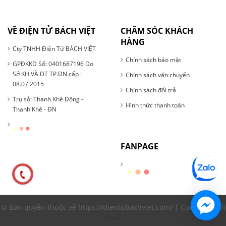
VỀ ĐIỆN TỬ BÁCH VIỆT
CHĂM SÓC KHÁCH
HÀNG
Cty TNHH Điện Tử BÁCH VIỆT
Chính sách bảo mật
GPĐKKD Số: 0401687196 Do
Sở KH VÀ ĐT TP.ĐN cấp :
Chính sách vận chuyển
08.07.2015
Chính sách đổi trả
Trụ sở: Thanh Khê Đông -
Hình thức thanh toán
Thanh Khê - ĐN
FANPAGE
© Bản quyền thuộc về https://dientubachviet.com/ | Cung cấp bởi
Sapo