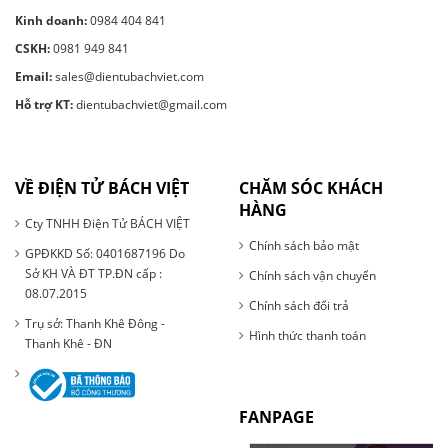
Kinh doanh:
0984 404 841
CSKH:
0981 949 841
Email:
sales@dientubachviet.com
Hỗ trợ KT:
dientubachviet@gmail.com
VỀ ĐIỆN TỬ BÁCH VIỆT
CHĂM SÓC KHÁCH
HÀNG
Cty TNHH Điện Tử BÁCH VIỆT
Chính sách bảo mật
GPĐKKD Số: 0401687196 Do
Sở KH VÀ ĐT TP.ĐN cấp :
Chính sách vận chuyển
08.07.2015
Chính sách đổi trả
Trụ sở: Thanh Khê Đông -
Hình thức thanh toán
Thanh Khê - ĐN
FANPAGE