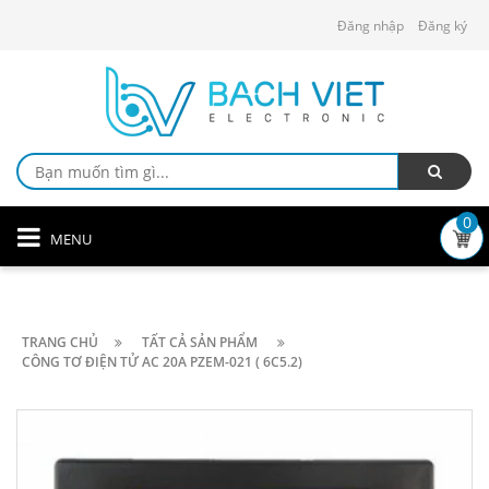
Đăng nhập
Đăng ký
0
MENU
TRANG CHỦ
TẤT CẢ SẢN PHẨM
CÔNG TƠ ĐIỆN TỬ AC 20A PZEM-021 ( 6C5.2)