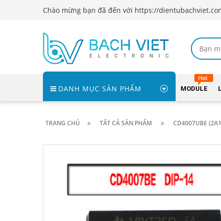
Chào mừng bạn đã đến với https://dientubachviet.co
DANH MỤC SẢN PHẨM
MODULE
TRANG CHỦ
TẤT CẢ SẢN PHẨM
CD4007UBE (2A1