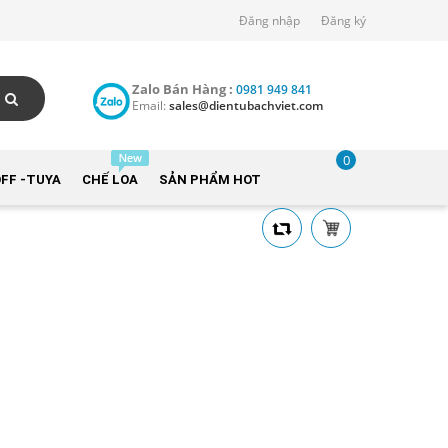
Đăng nhập
Đăng ký
Zalo Bán Hàng :
0981 949 841
Email:
sales@dientubachviet.com
0
FF -TUYA
CHẾ LOA
SẢN PHẨM HOT