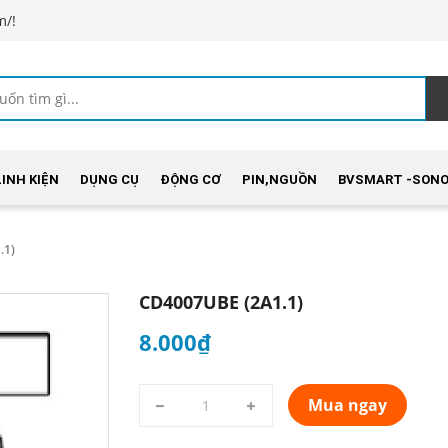
m/!
LINH KIỆN
DỤNG CỤ
ĐỘNG CƠ
PIN,NGUỒN
BVSMART -SONO
.1)
CD4007UBE (2A1.1)
8.000₫
Mua ngay