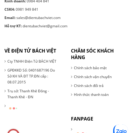
Kinh doanh:
0984 404 841
CSKH:
0981 949 841
Email:
sales@dientubachviet.com
Hỗ trợ KT:
dientubachviet@gmail.com
VỀ ĐIỆN TỬ BÁCH VIỆT
CHĂM SÓC KHÁCH
HÀNG
Cty TNHH Điện Tử BÁCH VIỆT
Chính sách bảo mật
GPĐKKD Số: 0401687196 Do
Sở KH VÀ ĐT TP.ĐN cấp :
Chính sách vận chuyển
08.07.2015
Chính sách đổi trả
Trụ sở: Thanh Khê Đông -
Hình thức thanh toán
Thanh Khê - ĐN
FANPAGE