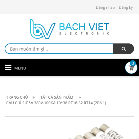
Đăng nhập
Đăng ký
0
MENU
TRANG CHỦ
TẤT CẢ SẢN PHẨM
CẦU CHÌ SỨ 5A 380V-100KA 10*38 RT18-32 RT14 (2B6.1)